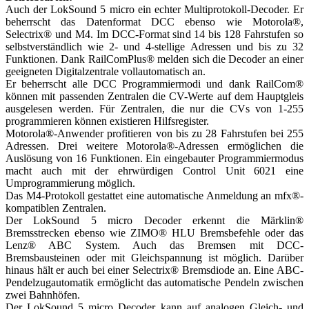
Auch der LokSound 5 micro ein echter Multiprotokoll-Decoder. Er
beherrscht das Datenformat DCC ebenso wie Motorola®,
Selectrix® und M4. Im DCC-Format sind 14 bis 128 Fahrstufen so
selbstverständlich wie 2- und 4-stellige Adressen und bis zu 32
Funktionen. Dank RailComPlus® melden sich die Decoder an einer
geeigneten Digitalzentrale vollautomatisch an.
Er beherrscht alle DCC Programmiermodi und dank RailCom®
können mit passenden Zentralen die CV-Werte auf dem Hauptgleis
ausgelesen werden. Für Zentralen, die nur die CVs von 1-255
programmieren können existieren Hilfsregister.
Motorola®-Anwender profitieren von bis zu 28 Fahrstufen bei 255
Adressen. Drei weitere Motorola®-Adressen ermöglichen die
Auslösung von 16 Funktionen. Ein eingebauter Programmiermodus
macht auch mit der ehrwürdigen Control Unit 6021 eine
Umprogrammierung möglich.
Das M4-Protokoll gestattet eine automatische Anmeldung an mfx®-
kompatiblen Zentralen.
Der LokSound 5 micro Decoder erkennt die Märklin®
Bremsstrecken ebenso wie ZIMO® HLU Bremsbefehle oder das
Lenz® ABC System. Auch das Bremsen mit DCC-
Bremsbausteinen oder mit Gleichspannung ist möglich. Darüber
hinaus hält er auch bei einer Selectrix® Bremsdiode an. Eine ABC-
Pendelzugautomatik ermöglicht das automatische Pendeln zwischen
zwei Bahnhöfen.
Der LokSound 5 micro Decoder kann auf analogen Gleich- und