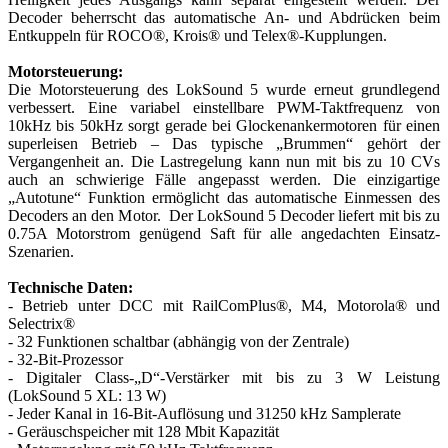
Decoder beherrscht das automatische An- und Abdrücken beim
Entkuppeln für ROCO®, Krois® und Telex®-Kupplungen.
Motorsteuerung:
Die Motorsteuerung des LokSound 5 wurde erneut grundlegend
verbessert. Eine variabel einstellbare PWM-Taktfrequenz von
10kHz bis 50kHz sorgt gerade bei Glockenankermotoren für einen
superleisen Betrieb – Das typische „Brummen“ gehört der
Vergangenheit an. Die Lastregelung kann nun mit bis zu 10 CVs
auch an schwierige Fälle angepasst werden. Die einzigartige
„Autotune“ Funktion ermöglicht das automatische Einmessen des
Decoders an den Motor. Der LokSound 5 Decoder liefert mit bis zu
0.75A Motorstrom genügend Saft für alle angedachten Einsatz-
Szenarien.
Technische Daten:
- Betrieb unter DCC mit RailComPlus®, M4, Motorola® und
Selectrix®
- 32 Funktionen schaltbar (abhängig von der Zentrale)
- 32-Bit-Prozessor
- Digitaler Class-„D“-Verstärker mit bis zu 3 W Leistung
(LokSound 5 XL: 13 W)
- Jeder Kanal in 16-Bit-Auflösung und 31250 kHz Samplerate
- Geräuschspeicher mit 128 Mbit Kapazität