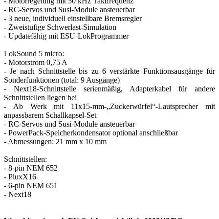
- Motorregelung mit 50 kHz Taktfrequenz
- RC-Servos und Susi-Module ansteuerbar
- 3 neue, individuell einstellbare Bremsregler
- Zweistufige Schwerlast-Simulation
- Updatefähig mit ESU-LokProgrammer
LokSound 5 micro:
- Motorstrom 0,75 A
- Je nach Schnittstelle bis zu 6 verstärkte Funktionsausgänge für
Sonderfunktionen (total: 9 Ausgänge)
- Next18-Schnittstelle serienmäßig, Adapterkabel für andere
Schnittstellen liegen bei
- Ab Werk mit 11x15-mm-„Zuckerwürfel“-Lautsprecher mit
anpassbarem Schallkapsel-Set
- RC-Servos und Susi-Module ansteuerbar
- PowerPack-Speicherkondensator optional anschließbar
- Abmessungen: 21 mm x 10 mm
Schnittstellen:
- 8-pin NEM 652
- PluxX16
- 6-pin NEM 651
- Next18