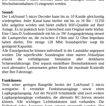
Wechselstrombahnen (!) eingesetzt werden.
Sound:
Der LokSound 5 micro Decoder kann bis zu 10 Kanäle gleichzeitig
wiedergeben. Jeder Kanal kann hierbei mit bis zu 16 Bit / 31250
kHz aufgelöst werden und bietet endlich HiFi-Qualität auf Ihrer
Anlage. Es ist praktisch kein Unterschied zum Original mehr hörbar.
Eine Class-D Audioendstufe mit bis zu 3W Ausgangsleistung steuert
die Lautsprecher an, die zwischen 4 Ohm und 32 Ohm Impedanz
haben dürfen. Der riesige 128 Mbit Soundspeicher sorgt für
genügend Kapazität.
Alle Einzelgeräusche können individuell in der Lautstärke angepasst
werden. Die superflexible Soundengine ohne starren Ablaufplan
erlaubt die vorbildgenaue Simulation aller denkbaren
Schienenfahrzeuge. Drei separat einstellbare Bremsfunktionen und
zwei alternative Lastszenarien geben Ihnen die maximale Kontrolle
über Ihre Fahrzeuge.
Funktionen:
Trotz seiner geringen Baugröße besitzt der LokSound 5 micro
wenigstens 6 verstärkte Funktionsausgänge sowie einen
Logikpegelausgang. Auf der Next18 Schnittstelle sind zwei weitere
Logikpegelausgänge vorhanden, die alternativ RC-Servos steuern
können. Alle wichtigen Lichtfunktionen sind vorhanden. Die
Helligkeit jedes Ausgangs kann separat eingestellt werden. Der