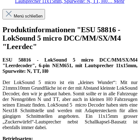
Lautsprecher 11x15mm, Spurweite: N, TT, H0…
Mehr
Menü schließen
Produktinformationen "ESU 58816 -
LokSound 5 micro DCC/MM/SX/M4
"Leerdec"
ESU 58816 - LokSound 5 micro DCC/MM/SX/M4
"Leerdecoder", 6-pin NEM651, mit Lautsprecher 11x15mm,
Spurweite: N, TT, H0
Der LokSound 5 micro ist ein „kleines Wunder“: Mit nur
21mmx10mm Grundfläche ist er der mit Abstand kleinste LokSound
Decoder, den wir je gebaut haben. Somit sollte er in alle Fahrzeuge
der Nenngrößen N und TT, aber auch in kleinen H0 Fahrzeugen
seinen Einsatz finden. LokSound 5 micro Decoder haben stets eine
Next18 Schnittstelle und werden mit Adaptersteckern für allen
gängigen Schnittstellen angeboten. Ein 11x15mm grosser
„Zuckerwürfel“-Lautsprecher nebst Schallkapsel-Bausatz ist
ebenfalls immer dabei.
Betriebsarten: