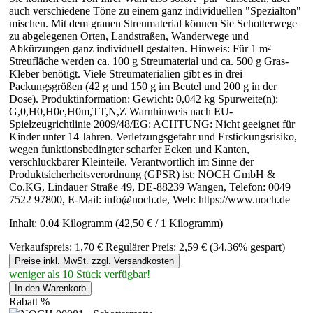
auch verschiedene Töne zu einem ganz individuellen "Spezialton"
mischen. Mit dem grauen Streumaterial können Sie Schotterwege
zu abgelegenen Orten, Landstraßen, Wanderwege und
Abkürzungen ganz individuell gestalten. Hinweis: Für 1 m²
Streufläche werden ca. 100 g Streumaterial und ca. 500 g Gras-
Kleber benötigt. Viele Streumaterialien gibt es in drei
Packungsgrößen (42 g und 150 g im Beutel und 200 g in der
Dose). Produktinformation: Gewicht: 0,042 kg Spurweite(n):
G,0,H0,H0e,H0m,TT,N,Z Warnhinweis nach EU-
Spielzeugrichtlinie 2009/48/EG: ACHTUNG: Nicht geeignet für
Kinder unter 14 Jahren. Verletzungsgefahr und Erstickungsrisiko,
wegen funktionsbedingter scharfer Ecken und Kanten,
verschluckbarer Kleinteile. Verantwortlich im Sinne der
Produktsicherheitsverordnung (GPSR) ist: NOCH GmbH &
Co.KG, Lindauer Straße 49, DE-88239 Wangen, Telefon: 0049
7522 97800, E-Mail: info@noch.de, Web: https://www.noch.de
Inhalt:
0.04 Kilogramm
(42,50 € / 1 Kilogramm)
Verkaufspreis:
1,70 €
Regulärer Preis:
2,59 €
(34.36% gespart)
Preise inkl. MwSt. zzgl. Versandkosten
weniger als 10 Stück verfügbar!
In den Warenkorb
Rabatt
%