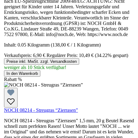
nach EU-Spielzeugrichtlinie 2009/48/EG: ACHTUNG: Nicht
geeignet für Kinder unter 14 Jahren. Verletzungsgefahr und
Erstickungsrisiko, wegen funktionsbedingter scharfer Ecken und
Kanten, verschluckbarer Kleinteile. Verantwortlich im Sinne der
Produktsicherheitsverordnung (GPSR) ist: NOCH GmbH &
Co.KG, Lindauer Straße 49, DE-88239 Wangen, Telefon: 0049
7522 97800, E-Mail: info@noch.de, Web: https://www.noch.de
Inhalt:
0.05 Kilogramm
(138,00 € / 1 Kilogramm)
Verkaufspreis:
6,90 €
Regulärer Preis:
10,49 €
(34.22% gespart)
Preise inkl. MwSt. zzgl. Versandkosten
weniger als 10 Stück verfügbar!
In den Warenkorb
Rabatt
%
NOCH 08214 - Streugras “Zierrasen”
NOCH 08214 - Streugras “Zierrasen” 1,5 mm, 20 g Beutel Rasend
schnell zum perfekten Rasen! Unser Motto lautet "NOCH ... wie
im Original" und das nehmen wir ernst! Darum ist es kein Wunder,
dass wir eines der größten Sortimente an Grasfasern in vielen