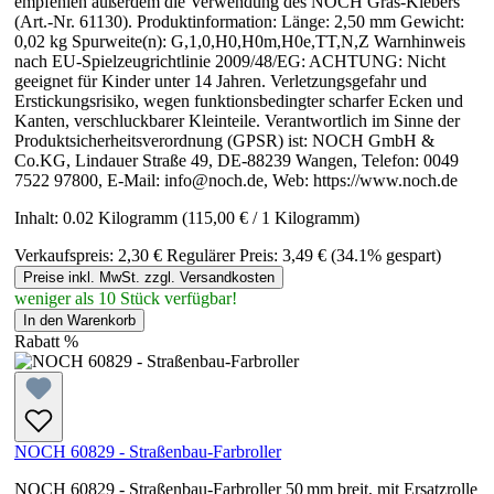
empfehlen außerdem die Verwendung des NOCH Gras-Klebers
(Art.-Nr. 61130). Produktinformation: Länge: 2,50 mm Gewicht:
0,02 kg Spurweite(n): G,1,0,H0,H0m,H0e,TT,N,Z Warnhinweis
nach EU-Spielzeugrichtlinie 2009/48/EG: ACHTUNG: Nicht
geeignet für Kinder unter 14 Jahren. Verletzungsgefahr und
Erstickungsrisiko, wegen funktionsbedingter scharfer Ecken und
Kanten, verschluckbarer Kleinteile. Verantwortlich im Sinne der
Produktsicherheitsverordnung (GPSR) ist: NOCH GmbH &
Co.KG, Lindauer Straße 49, DE-88239 Wangen, Telefon: 0049
7522 97800, E-Mail: info@noch.de, Web: https://www.noch.de
Inhalt:
0.02 Kilogramm
(115,00 € / 1 Kilogramm)
Verkaufspreis:
2,30 €
Regulärer Preis:
3,49 €
(34.1% gespart)
Preise inkl. MwSt. zzgl. Versandkosten
weniger als 10 Stück verfügbar!
In den Warenkorb
Rabatt
%
NOCH 60829 - Straßenbau-Farbroller
NOCH 60829 - Straßenbau-Farbroller 50 mm breit, mit Ersatzrolle