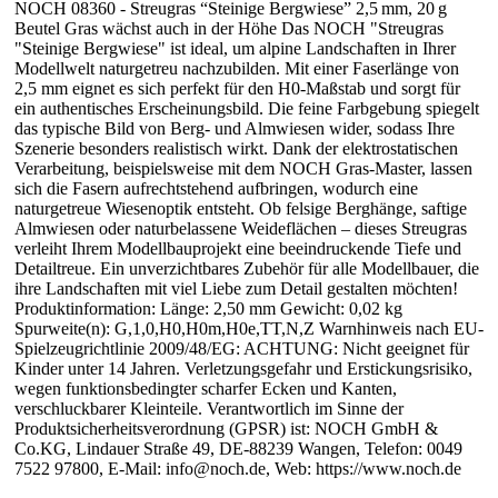
NOCH 08360 - Streugras “Steinige Bergwiese” 2,5 mm, 20 g
Beutel Gras wächst auch in der Höhe Das NOCH "Streugras
"Steinige Bergwiese" ist ideal, um alpine Landschaften in Ihrer
Modellwelt naturgetreu nachzubilden. Mit einer Faserlänge von
2,5 mm eignet es sich perfekt für den H0-Maßstab und sorgt für
ein authentisches Erscheinungsbild. Die feine Farbgebung spiegelt
das typische Bild von Berg- und Almwiesen wider, sodass Ihre
Szenerie besonders realistisch wirkt. Dank der elektrostatischen
Verarbeitung, beispielsweise mit dem NOCH Gras-Master, lassen
sich die Fasern aufrechtstehend aufbringen, wodurch eine
naturgetreue Wiesenoptik entsteht. Ob felsige Berghänge, saftige
Almwiesen oder naturbelassene Weideflächen – dieses Streugras
verleiht Ihrem Modellbauprojekt eine beeindruckende Tiefe und
Detailtreue. Ein unverzichtbares Zubehör für alle Modellbauer, die
ihre Landschaften mit viel Liebe zum Detail gestalten möchten!
Produktinformation: Länge: 2,50 mm Gewicht: 0,02 kg
Spurweite(n): G,1,0,H0,H0m,H0e,TT,N,Z Warnhinweis nach EU-
Spielzeugrichtlinie 2009/48/EG: ACHTUNG: Nicht geeignet für
Kinder unter 14 Jahren. Verletzungsgefahr und Erstickungsrisiko,
wegen funktionsbedingter scharfer Ecken und Kanten,
verschluckbarer Kleinteile. Verantwortlich im Sinne der
Produktsicherheitsverordnung (GPSR) ist: NOCH GmbH &
Co.KG, Lindauer Straße 49, DE-88239 Wangen, Telefon: 0049
7522 97800, E-Mail: info@noch.de, Web: https://www.noch.de