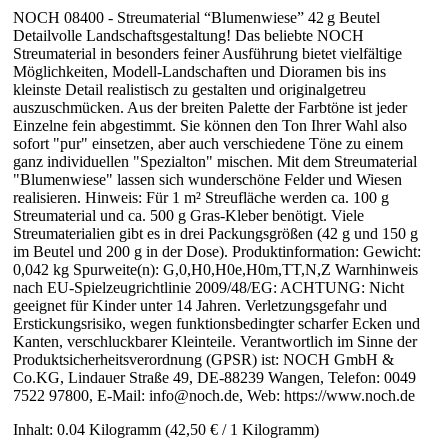
NOCH 08400 - Streumaterial “Blumenwiese” 42 g Beutel
Detailvolle Landschaftsgestaltung! Das beliebte NOCH
Streumaterial in besonders feiner Ausführung bietet vielfältige
Möglichkeiten, Modell-Landschaften und Dioramen bis ins
kleinste Detail realistisch zu gestalten und originalgetreu
auszuschmücken. Aus der breiten Palette der Farbtöne ist jeder
Einzelne fein abgestimmt. Sie können den Ton Ihrer Wahl also
sofort "pur" einsetzen, aber auch verschiedene Töne zu einem
ganz individuellen "Spezialton" mischen. Mit dem Streumaterial
"Blumenwiese" lassen sich wunderschöne Felder und Wiesen
realisieren. Hinweis: Für 1 m² Streufläche werden ca. 100 g
Streumaterial und ca. 500 g Gras-Kleber benötigt. Viele
Streumaterialien gibt es in drei Packungsgrößen (42 g und 150 g
im Beutel und 200 g in der Dose). Produktinformation: Gewicht:
0,042 kg Spurweite(n): G,0,H0,H0e,H0m,TT,N,Z Warnhinweis
nach EU-Spielzeugrichtlinie 2009/48/EG: ACHTUNG: Nicht
geeignet für Kinder unter 14 Jahren. Verletzungsgefahr und
Erstickungsrisiko, wegen funktionsbedingter scharfer Ecken und
Kanten, verschluckbarer Kleinteile. Verantwortlich im Sinne der
Produktsicherheitsverordnung (GPSR) ist: NOCH GmbH &
Co.KG, Lindauer Straße 49, DE-88239 Wangen, Telefon: 0049
7522 97800, E-Mail: info@noch.de, Web: https://www.noch.de
Inhalt:
0.04 Kilogramm
(42,50 € / 1 Kilogramm)