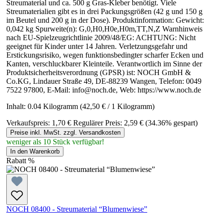
Streumaterial und ca. 500 g Gras-Kleber benötigt. Viele
Streumaterialien gibt es in drei Packungsgrößen (42 g und 150 g
im Beutel und 200 g in der Dose). Produktinformation: Gewicht:
0,042 kg Spurweite(n): G,0,H0,H0e,H0m,TT,N,Z Warnhinweis
nach EU-Spielzeugrichtlinie 2009/48/EG: ACHTUNG: Nicht
geeignet für Kinder unter 14 Jahren. Verletzungsgefahr und
Erstickungsrisiko, wegen funktionsbedingter scharfer Ecken und
Kanten, verschluckbarer Kleinteile. Verantwortlich im Sinne der
Produktsicherheitsverordnung (GPSR) ist: NOCH GmbH &
Co.KG, Lindauer Straße 49, DE-88239 Wangen, Telefon: 0049
7522 97800, E-Mail: info@noch.de, Web: https://www.noch.de
Inhalt:
0.04 Kilogramm
(42,50 € / 1 Kilogramm)
Verkaufspreis:
1,70 €
Regulärer Preis:
2,59 €
(34.36% gespart)
Preise inkl. MwSt. zzgl. Versandkosten
weniger als 10 Stück verfügbar!
In den Warenkorb
Rabatt
%
NOCH 08400 - Streumaterial “Blumenwiese”