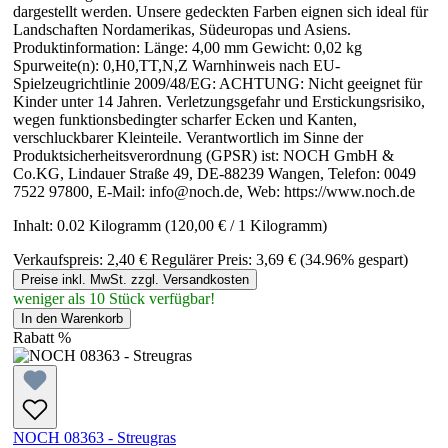
dargestellt werden. Unsere gedeckten Farben eignen sich ideal für
Landschaften Nordamerikas, Südeuropas und Asiens.
Produktinformation: Länge: 4,00 mm Gewicht: 0,02 kg
Spurweite(n): 0,H0,TT,N,Z Warnhinweis nach EU-
Spielzeugrichtlinie 2009/48/EG: ACHTUNG: Nicht geeignet für
Kinder unter 14 Jahren. Verletzungsgefahr und Erstickungsrisiko,
wegen funktionsbedingter scharfer Ecken und Kanten,
verschluckbarer Kleinteile. Verantwortlich im Sinne der
Produktsicherheitsverordnung (GPSR) ist: NOCH GmbH &
Co.KG, Lindauer Straße 49, DE-88239 Wangen, Telefon: 0049
7522 97800, E-Mail: info@noch.de, Web: https://www.noch.de
Inhalt:
0.02 Kilogramm
(120,00 € / 1 Kilogramm)
Verkaufspreis:
2,40 €
Regulärer Preis:
3,69 €
(34.96% gespart)
Preise inkl. MwSt. zzgl. Versandkosten
weniger als 10 Stück verfügbar!
In den Warenkorb
Rabatt
%
NOCH 08363 - Streugras