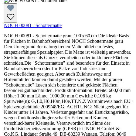
NOCH 00081 - Schottermatte
NOCH 00081 - Schottermatte grau, 100 x 60 cm Die ideale Basis
für Flächen in Bahnhofsbereichen! NOCH Schottermatte grau
Den Untergrund der naturgetreuen Matte bildet ein festes,
strapazierfähiges Spezialpapier. Die Matte ist vielseitig anwendbar.
Sie können diese als Ganzes verarbeiten oder in kleinere Flächen
schneiden.Die "Schottermatten" sind besonders für den Einsatz in
Bahnhofsbereichen oder für Plätze von Industrie- und
Gewerbeflächen geeignet. Aber auch Zufahrtswege und
Hofeinfahrten können damit gestalten werden. Mit der grauen
"Schottermatte" lassen sich betonierte und gekieste Flächen
besonders gut nachbilden. Produktinformation: Breite: 600,00 mm
Höhe: 1,00 mm Länge: 1000,00 mm Gewicht: 0,106 kg
Spurweite(n): G,1,0,H0,H0m,H0e,TT,N,Z Warnhinweis nach EU-
Spielzeugrichtlinie 2009/48/EG: ACHTUNG: Nicht geeignet für
Kinder unter 14 Jahren. Verletzungsgefahr und Erstickungsrisiko,
wegen funktionsbedingter scharfer Ecken und Kanten,
verschluckbarer Kleinteile. Verantwortlich im Sinne der
Produktsicherheitsverordnung (GPSR) ist: NOCH GmbH &
Co.KG, Lindauer Straße 49, DE-88239 Wangen, Telefon: 0049