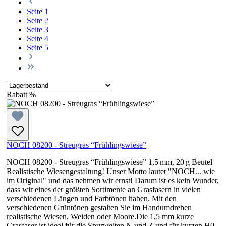
Seite
1
Seite
2
Seite
3
Seite
4
Seite
5
Rabatt
%
NOCH 08200 - Streugras “Frühlingswiese”
NOCH 08200 - Streugras “Frühlingswiese” 1,5 mm, 20 g Beutel
Realistische Wiesengestaltung! Unser Motto lautet "NOCH... wie
im Original" und das nehmen wir ernst! Darum ist es kein Wunder,
dass wir eines der größten Sortimente an Grasfasern in vielen
verschiedenen Längen und Farbtönen haben. Mit den
verschiedenen Grüntönen gestalten Sie im Handumdrehen
realistische Wiesen, Weiden oder Moore.Die 1,5 mm kurze
Grasfaser ist ideal für die Spurweiten N und Z und für kurzen H0-