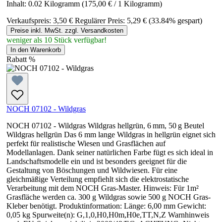
Inhalt:
0.02 Kilogramm
(175,00 € / 1 Kilogramm)
Verkaufspreis:
3,50 €
Regulärer Preis:
5,29 €
(33.84% gespart)
Preise inkl. MwSt. zzgl. Versandkosten
weniger als 10 Stück verfügbar!
In den Warenkorb
Rabatt
%
NOCH 07102 - Wildgras
NOCH 07102 - Wildgras Wildgras hellgrün, 6 mm, 50 g Beutel
Wildgras hellgrün Das 6 mm lange Wildgras in hellgrün eignet sich
perfekt für realistische Wiesen und Grasflächen auf
Modellanlagen. Dank seiner natürlichen Farbe fügt es sich ideal in
Landschaftsmodelle ein und ist besonders geeignet für die
Gestaltung von Böschungen und Wildwiesen. Für eine
gleichmäßige Verteilung empfiehlt sich die elektrostatische
Verarbeitung mit dem NOCH Gras-Master. Hinweis: Für 1m²
Grasfläche werden ca. 300 g Wildgras sowie 500 g NOCH Gras-
Kleber benötigt. Produktinformation: Länge: 6,00 mm Gewicht:
0,05 kg Spurweite(n): G,1,0,H0,H0m,H0e,TT,N,Z Warnhinweis