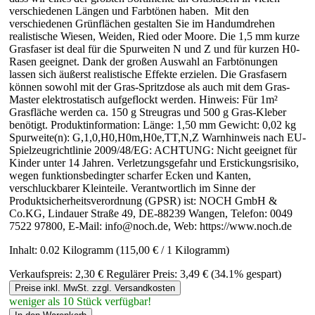
verschiedenen Längen und Farbtönen haben. Mit den
verschiedenen Grünflächen gestalten Sie im Handumdrehen
realistische Wiesen, Weiden, Ried oder Moore. Die 1,5 mm kurze
Grasfaser ist deal für die Spurweiten N und Z und für kurzen H0-
Rasen geeignet. Dank der großen Auswahl an Farbtönungen
lassen sich äußerst realistische Effekte erzielen. Die Grasfasern
können sowohl mit der Gras-Spritzdose als auch mit dem Gras-
Master elektrostatisch aufgeflockt werden. Hinweis: Für 1m²
Grasfläche werden ca. 150 g Streugras und 500 g Gras-Kleber
benötigt. Produktinformation: Länge: 1,50 mm Gewicht: 0,02 kg
Spurweite(n): G,1,0,H0,H0m,H0e,TT,N,Z Warnhinweis nach EU-
Spielzeugrichtlinie 2009/48/EG: ACHTUNG: Nicht geeignet für
Kinder unter 14 Jahren. Verletzungsgefahr und Erstickungsrisiko,
wegen funktionsbedingter scharfer Ecken und Kanten,
verschluckbarer Kleinteile. Verantwortlich im Sinne der
Produktsicherheitsverordnung (GPSR) ist: NOCH GmbH &
Co.KG, Lindauer Straße 49, DE-88239 Wangen, Telefon: 0049
7522 97800, E-Mail: info@noch.de, Web: https://www.noch.de
Inhalt:
0.02 Kilogramm
(115,00 € / 1 Kilogramm)
Verkaufspreis:
2,30 €
Regulärer Preis:
3,49 €
(34.1% gespart)
Preise inkl. MwSt. zzgl. Versandkosten
weniger als 10 Stück verfügbar!