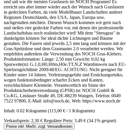
und satt wie die meisten Grasfasern im NOCH Programm! Es
erreicht uns aber immer wieder auch der Wunsch nach Grasfasern
in gedeckten Farben, da viele Modellbauer Landschaften anderer
Regionen Deutschlands, den USA, Japan, Europa usw.
nachgestalten möchten. Diesem Wunsch kommen wir gern nach
und stellen vier gedeckte Farben vor, mit denen der professionelle
Landschaftsbau noch realistischer wird! Mit dem "Streugras" in
dunkelgrün können Sie ideal dichte Lichtungen und Bäume
gestalten. Die Fasern sind jeweils 2,5 mm lang und können mit der
Gras-Spritzdose und dem Grasmaster 2.0 verarbeitet werden. Wir
empfehlen außerdem die Verwendung des NOCH Gras-Klebers.
Produktinformation: Länge: 2,50 mm Gewicht: 0,02 kg
Spurweite(n): G,1,0,H0,H0m,H0e,TT,N,Z Warnhinweis nach EU-
Spielzeugrichtlinie 2009/48/EG: ACHTUNG: Nicht geeignet für
Kinder unter 14 Jahren. Verletzungsgefahr und Erstickungsrisiko,
wegen funktionsbedingter scharfer Ecken und Kanten,
verschluckbarer Kleinteile. Verantwortlich im Sinne der
Produktsicherheitsverordnung (GPSR) ist: NOCH GmbH &
Co.KG, Lindauer Straße 49, DE-88239 Wangen, Telefon: 0049
7522 97800, E-Mail: info@noch.de, Web: https://www.noch.de
Inhalt:
0.02 Kilogramm
(115,00 € / 1 Kilogramm)
Verkaufspreis:
2,30 €
Regulärer Preis:
3,49 €
(34.1% gespart)
Preise inkl. MwSt. zzgl. Versandkosten