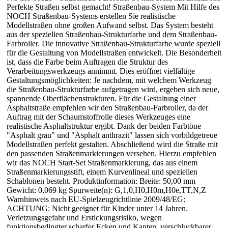
Perfekte Straßen selbst gemacht! Straßenbau-System Mit Hilfe des
NOCH Straßenbau-Systems erstellen Sie realistische
Modellstraßen ohne großen Aufwand selbst. Das System besteht
aus der speziellen Straßenbau-Strukturfarbe und dem Straßenbau-
Farbroller. Die innovative Straßenbau-Strukturfarbe wurde speziell
für die Gestaltung von Modellstraßen entwickelt. Die Besonderheit
ist, dass die Farbe beim Auftragen die Struktur des
Verarbeitungswerkzeugs annimmt. Dies eröffnet vielfältige
Gestaltungsmöglichkeiten: Je nachdem, mit welchem Werkzeug
die Straßenbau-Strukturfarbe aufgetragen wird, ergeben sich neue,
spannende Oberflächenstrukturen. Für die Gestaltung einer
Asphaltstraße empfehlen wir den Straßenbau-Farbroller, da der
Auftrag mit der Schaumstoffrolle dieses Werkzeuges eine
realistische Asphaltstruktur ergibt. Dank der beiden Farbtöne
"Asphalt grau" und "Asphalt anthrazit" lassen sich vorbildgetreue
Modellstraßen perfekt gestalten. Abschließend wird die Straße mit
den passenden Straßenmarkierungen versehen. Hierzu empfehlen
wir das NOCH Start-Set Straßenmarkierung, das aus einem
Straßenmarkierungsstift, einem Kurvenlineal und speziellen
Schablonen besteht. Produktinformation: Breite: 50,00 mm
Gewicht: 0,069 kg Spurweite(n): G,1,0,H0,H0m,H0e,TT,N,Z
Warnhinweis nach EU-Spielzeugrichtlinie 2009/48/EG:
ACHTUNG: Nicht geeignet für Kinder unter 14 Jahren.
Verletzungsgefahr und Erstickungsrisiko, wegen
funktionsbedingter scharfer Ecken und Kanten, verschluckbarer