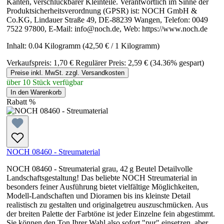
Kanten, verschluckbarer Kleinteile. Verantwortlich im Sinne der
Produktsicherheitsverordnung (GPSR) ist: NOCH GmbH &
Co.KG, Lindauer Straße 49, DE-88239 Wangen, Telefon: 0049
7522 97800, E-Mail: info@noch.de, Web: https://www.noch.de
Inhalt:
0.04 Kilogramm
(42,50 € / 1 Kilogramm)
Verkaufspreis:
1,70 €
Regulärer Preis:
2,59 €
(34.36% gespart)
Preise inkl. MwSt. zzgl. Versandkosten
über 10 Stück verfügbar
In den Warenkorb
Rabatt
%
NOCH 08460 - Streumaterial
NOCH 08460 - Streumaterial grau, 42 g Beutel Detailvolle
Landschaftsgestaltung! Das beliebte NOCH Streumaterial in
besonders feiner Ausführung bietet vielfältige Möglichkeiten,
Modell-Landschaften und Dioramen bis ins kleinste Detail
realistisch zu gestalten und originalgetreu auszuschmücken. Aus
der breiten Palette der Farbtöne ist jeder Einzelne fein abgestimmt.
Sie können den Ton Ihrer Wahl also sofort "pur" einsetzen, aber