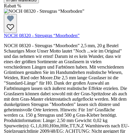
In den Warenkorb
Rabatt
%
NOCH 08320 - Streugras “Moorboden”
NOCH 08320 - Streugras “Moorboden” 2,5 mm, 20 g Beutel
Schauriges Moor Unser Motto lautet "Noch ...wie im Original"
und das nehmen wir ernst! Darum ist es kein Wunder, dass wir
eines der größten Sortimente an Grasfasern in vielen
verschiedenen Längen und Farbtönen haben. Mit verschiedenen
Grüntönen gestalten Sie im Handumdrehen realistische Wiesen,
Weiden, Ried oder Moore.Die 2,5 mm lange Grasfaser ist die
"Standard-Länge" für H0. Dank der großen Auswahl an
Farbtönungen lassen sich äußerst realistische Effekte erzielen. Die
Grasfasern können dabei sowohl mit der Gras-Spritzdose als auch
mit dem Gras-Master elektrostatisch aufgeflockt werden. Mit dem
dunkelgrünen Streugras "Moorboden" lassen sich düstere und
geheimnisvolle Orte kreieren. Hinweis: Für 1m² Grasfläche
werden ca. 150 g Streugras und 500 g Gras-Kleber benötigt.
Produktinformation: Länge: 2,50 mm Gewicht: 0,02 kg
Spurweite(n): G,1,0,H0,H0m,H0e,TT,N,Z Warnhinweis nach EU-
Spielzeugrichtlinie 2009/48/EG: ACHTUNG: Nicht geeignet für