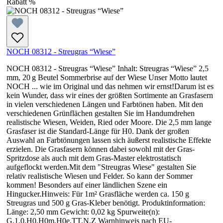
Rabatt
%
NOCH 08312 - Streugras “Wiese”
NOCH 08312 - Streugras “Wiese” Inhalt: Streugras “Wiese” 2,5
mm, 20 g Beutel Sommerbrise auf der Wiese Unser Motto lautet
NOCH ... wie im Original und das nehmen wir ernst!Darum ist es
kein Wunder, dass wir eines der größten Sortimente an Grasfasern
in vielen verschiedenen Längen und Farbtönen haben. Mit den
verschiedenen Grünflächen gestalten Sie im Handumdrehen
realistische Wiesen, Weiden, Ried oder Moore. Die 2,5 mm lange
Grasfaser ist die Standard-Länge für H0. Dank der großen
Auswahl an Farbtönungen lassen sich äußerst realistische Effekte
erzielen. Die Grasfasern können dabei sowohl mit der Gras-
Spritzdose als auch mit dem Gras-Master elektrostatisch
aufgeflockt werden.Mit dem "Streugras Wiese" gestalten Sie
relativ realistische Wiesen und Felder. So kann der Sommer
kommen! Besonders auf einer ländlichen Szene ein
Hingucker.Hinweis: Für 1m² Grasfläche werden ca. 150 g
Streugras und 500 g Gras-Kleber benötigt. Produktinformation:
Länge: 2,50 mm Gewicht: 0,02 kg Spurweite(n):
G,1,0,H0,H0m,H0e,TT,N,Z Warnhinweis nach EU-