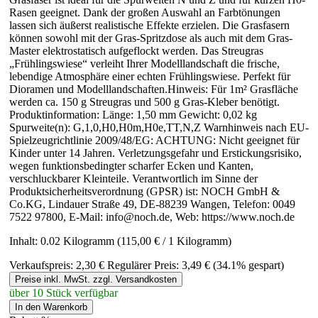
Rasen geeignet. Dank der großen Auswahl an Farbtönungen
lassen sich äußerst realistische Effekte erzielen. Die Grasfasern
können sowohl mit der Gras-Spritzdose als auch mit dem Gras-
Master elektrostatisch aufgeflockt werden. Das Streugras
„Frühlingswiese“ verleiht Ihrer Modelllandschaft die frische,
lebendige Atmosphäre einer echten Frühlingswiese. Perfekt für
Dioramen und Modelllandschaften.Hinweis: Für 1m² Grasfläche
werden ca. 150 g Streugras und 500 g Gras-Kleber benötigt.
Produktinformation: Länge: 1,50 mm Gewicht: 0,02 kg
Spurweite(n): G,1,0,H0,H0m,H0e,TT,N,Z Warnhinweis nach EU-
Spielzeugrichtlinie 2009/48/EG: ACHTUNG: Nicht geeignet für
Kinder unter 14 Jahren. Verletzungsgefahr und Erstickungsrisiko,
wegen funktionsbedingter scharfer Ecken und Kanten,
verschluckbarer Kleinteile. Verantwortlich im Sinne der
Produktsicherheitsverordnung (GPSR) ist: NOCH GmbH &
Co.KG, Lindauer Straße 49, DE-88239 Wangen, Telefon: 0049
7522 97800, E-Mail: info@noch.de, Web: https://www.noch.de
Inhalt:
0.02 Kilogramm
(115,00 € / 1 Kilogramm)
Verkaufspreis:
2,30 €
Regulärer Preis:
3,49 €
(34.1% gespart)
Preise inkl. MwSt. zzgl. Versandkosten
über 10 Stück verfügbar
In den Warenkorb