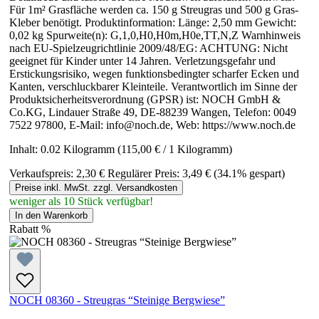
Für 1m² Grasfläche werden ca. 150 g Streugras und 500 g Gras-
Kleber benötigt. Produktinformation: Länge: 2,50 mm Gewicht:
0,02 kg Spurweite(n): G,1,0,H0,H0m,H0e,TT,N,Z Warnhinweis
nach EU-Spielzeugrichtlinie 2009/48/EG: ACHTUNG: Nicht
geeignet für Kinder unter 14 Jahren. Verletzungsgefahr und
Erstickungsrisiko, wegen funktionsbedingter scharfer Ecken und
Kanten, verschluckbarer Kleinteile. Verantwortlich im Sinne der
Produktsicherheitsverordnung (GPSR) ist: NOCH GmbH &
Co.KG, Lindauer Straße 49, DE-88239 Wangen, Telefon: 0049
7522 97800, E-Mail: info@noch.de, Web: https://www.noch.de
Inhalt:
0.02 Kilogramm
(115,00 € / 1 Kilogramm)
Verkaufspreis:
2,30 €
Regulärer Preis:
3,49 €
(34.1% gespart)
Preise inkl. MwSt. zzgl. Versandkosten
weniger als 10 Stück verfügbar!
In den Warenkorb
Rabatt
%
NOCH 08360 - Streugras “Steinige Bergwiese”