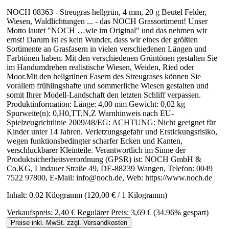
NOCH 08363 - Streugras hellgrün, 4 mm, 20 g Beutel Felder,
Wiesen, Waldlichtungen ... - das NOCH Grassortiment! Unser
Motto lautet "NOCH …wie im Original" und das nehmen wir
ernst! Darum ist es kein Wunder, dass wir eines der größten
Sortimente an Grasfasern in vielen verschiedenen Längen und
Farbtönen haben. Mit den verschiedenen Grüntönen gestalten Sie
im Handumdrehen realistische Wiesen, Weiden, Ried oder
Moor.Mit den hellgrünen Fasern des Streugrases können Sie
vorallem frühlingshafte und sommerliche Wiesen gestalten und
somit Ihrer Modell-Landschaft den letzten Schliff verpassen.
Produktinformation: Länge: 4,00 mm Gewicht: 0,02 kg
Spurweite(n): 0,H0,TT,N,Z Warnhinweis nach EU-
Spielzeugrichtlinie 2009/48/EG: ACHTUNG: Nicht geeignet für
Kinder unter 14 Jahren. Verletzungsgefahr und Erstickungsrisiko,
wegen funktionsbedingter scharfer Ecken und Kanten,
verschluckbarer Kleinteile. Verantwortlich im Sinne der
Produktsicherheitsverordnung (GPSR) ist: NOCH GmbH &
Co.KG, Lindauer Straße 49, DE-88239 Wangen, Telefon: 0049
7522 97800, E-Mail: info@noch.de, Web: https://www.noch.de
Inhalt:
0.02 Kilogramm
(120,00 € / 1 Kilogramm)
Verkaufspreis:
2,40 €
Regulärer Preis:
3,69 €
(34.96% gespart)
Preise inkl. MwSt. zzgl. Versandkosten