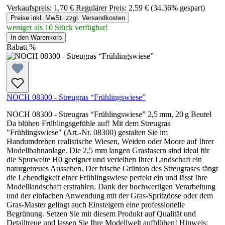
Verkaufspreis:
1,70 €
Regulärer Preis:
2,59 €
(34.36% gespart)
Preise inkl. MwSt. zzgl. Versandkosten
weniger als 10 Stück verfügbar!
In den Warenkorb
Rabatt
%
NOCH 08300 - Streugras “Frühlingswiese”
NOCH 08300 - Streugras “Frühlingswiese” 2,5 mm, 20 g Beutel
Da blühen Frühlingsgefühle auf! Mit dem Streugras
"Frühlingswiese" (Art.-Nr. 08300) gestalten Sie im
Handumdrehen realistische Wiesen, Weiden oder Moore auf Ihrer
Modellbahnanlage. Die 2,5 mm langen Grasfasern sind ideal für
die Spurweite H0 geeignet und verleihen Ihrer Landschaft ein
naturgetreues Aussehen. Der frische Grünton des Streugrases fängt
die Lebendigkeit einer Frühlingswiese perfekt ein und lässt Ihre
Modelllandschaft erstrahlen. Dank der hochwertigen Verarbeitung
und der einfachen Anwendung mit der Gras-Spritzdose oder dem
Gras-Master gelingt auch Einsteigern eine professionelle
Begrünung. Setzen Sie mit diesem Produkt auf Qualität und
Detailtreue und lassen Sie Ihre Modellwelt aufblühen! Hinweis: