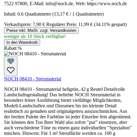
7522 97800, E-Mail: info@noch.de, Web: https://www.noch.de
Inhalt:
0.6 Quadratmeter
(13,17 € / 1 Quadratmeter)
Verkaufspreis:
7,90 €
Regulärer Preis:
11,99 €
(34.11% gespart)
Preise inkl. MwSt. zzgl. Versandkosten
weniger als 10 Stück verfügbar!
In den Warenkorb
Rabatt
%
NOCH 08410 - Streumaterial
NOCH 08410 - Streumaterial hellgrün, 42 g Beutel Detailvolle
Landschaftsgestaltung! Das beliebte NOCH Streumaterial in
besonders feiner Ausführung bietet vielfältige Möglichkeiten,
Modell-Landschaften und Dioramen bis ins kleinste Detail
realistisch zu gestalten und originalgetreu auszuschmücken. Aus
der breiten Palette der Farbtöne ist jeder Einzelne fein abgestimmt.
Sie können den Ton Ihrer Wahl also sofort "pur" einsetzen, aber
auch verschiedene Töne zu einem ganz individuellen "Spezialton"
mischen. Hinweis: Für 1 m² Streufläche werden ca. 100 g