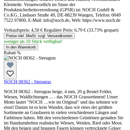
Kleinteile. Verantwortlich im Sinne der
Produktsicherheitsverordnung (GPSR) ist: NOCH GmbH &
Co.KG, Lindauer Straße 49, DE-88239 Wangen, Telefon: 0049
7522 97800, E-Mail: info@noch.de, Web: https://www.noch.de
Verkaufspreis:
4,50 €
Regulärer Preis:
6,79 €
(33.73% gespart)
Preise inkl. MwSt. zzgl. Versandkosten
weniger als 10 Stück verfügbar!
In den Warenkorb
Rabatt
%
NOCH 08362 - Streugras
NOCH 08362 - Streugras beige, 4 mm, 20 g Beutel Felder,
Wiesen, Waldlichtungen ... - das NOCH Grassortiment! Unser
Motto lautet "NOCH …wie im Original" und das nehmen wir
ernst! Darum ist es kein Wunder, dass wir eines der größten
Sortimente an Grasfasern in vielen verschiedenen Längen und
Farbtönen haben. Mit den verschiedenen Grüntönen gestalten Sie
im Handumdrehen realistische Wiesen, Weiden, Ried oder Moor.
Mit den beigen und braunen Fasern können vertrocknete Gräser