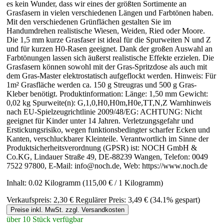
es kein Wunder, dass wir eines der größten Sortimente an
Grasfasern in vielen verschiedenen Längen und Farbtönen haben.
Mit den verschiedenen Grünflächen gestalten Sie im
Handumdrehen realistische Wiesen, Weiden, Ried oder Moore.
Die 1,5 mm kurze Grasfaser ist ideal für die Spurweiten N und Z
und für kurzen H0-Rasen geeignet. Dank der großen Auswahl an
Farbtönungen lassen sich äußerst realistische Effekte erzielen. Die
Grasfasern können sowohl mit der Gras-Spritzdose als auch mit
dem Gras-Master elektrostatisch aufgeflockt werden. Hinweis: Für
1m² Grasfläche werden ca. 150 g Streugras und 500 g Gras-
Kleber benötigt. Produktinformation: Länge: 1,50 mm Gewicht:
0,02 kg Spurweite(n): G,1,0,H0,H0m,H0e,TT,N,Z Warnhinweis
nach EU-Spielzeugrichtlinie 2009/48/EG: ACHTUNG: Nicht
geeignet für Kinder unter 14 Jahren. Verletzungsgefahr und
Erstickungsrisiko, wegen funktionsbedingter scharfer Ecken und
Kanten, verschluckbarer Kleinteile. Verantwortlich im Sinne der
Produktsicherheitsverordnung (GPSR) ist: NOCH GmbH &
Co.KG, Lindauer Straße 49, DE-88239 Wangen, Telefon: 0049
7522 97800, E-Mail: info@noch.de, Web: https://www.noch.de
Inhalt:
0.02 Kilogramm
(115,00 € / 1 Kilogramm)
Verkaufspreis:
2,30 €
Regulärer Preis:
3,49 €
(34.1% gespart)
Preise inkl. MwSt. zzgl. Versandkosten
über 10 Stück verfügbar