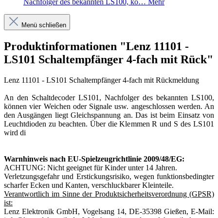
Nachfolger des bekannten LS100, kö…
Mehr
Menü schließen
Produktinformationen "Lenz 11101 -
LS101 Schaltempfänger 4-fach mit Rück"
Lenz 11101 - LS101 Schaltempfänger 4-fach mit Rückmeldung
An den Schaltdecoder LS101, Nachfolger des bekannten LS100,
können vier Weichen oder Signale usw. angeschlossen werden. An
den Ausgängen liegt Gleichspannung an. Das ist beim Einsatz von
Leuchtdioden zu beachten. Über die Klemmen R und S des LS101
wird di
Warnhinweis nach EU-Spielzeugrichtlinie 2009/48/EG:
ACHTUNG: Nicht geeignet für Kinder unter 14 Jahren.
Verletzungsgefahr und Erstickungsrisiko, wegen funktionsbedingter
scharfer Ecken und Kanten, verschluckbarer Kleinteile.
Verantwortlich im Sinne der Produktsicherheitsverordnung (GPSR)
ist:
Lenz Elektronik GmbH, Vogelsang 14, DE-35398 Gießen, E-Mail: